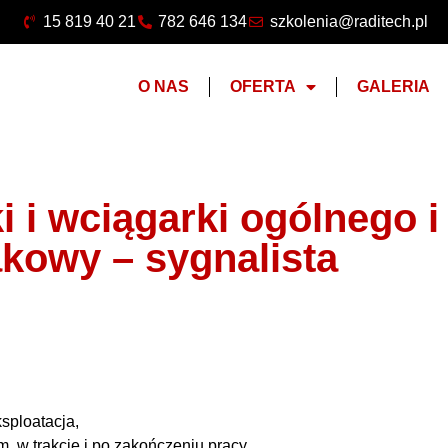
15 819 40 21
782 646 134
szkolenia@raditech.pl
O NAS
OFERTA
GALERIA
i i wciągarki ogólnego i
kowy – sygnalista
sploatacja,
, w trakcie i po zakończeniu pracy,