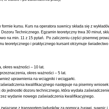
formie kursu. Kurs na operatora suwnicy składa się z wykładó
oru Technicznego. Egzamin teoretyczny trwa 30 minut, składa s
wo na min. 11 z 15 pytań. Po zaliczeniu części pisemnej prow
inu teoretycznego i praktycznego kursant otrzymuje świadectw
 okres ważności – 10 lat.
przeznaczenia, okres ważności – 5 lat.
nież uprawnienia na wciągniki i wciągarki.
zaświadczenia kwalifikacyjnego następuje na pisemny wniosek o
ej do jednostki dozoru technicznego, która wydała zaświadczen
rzez wydanie nowego zaświadczenia kwalifikacyjnego.
 związane z transportem ładunków za pomocą żurawi, suwnic i