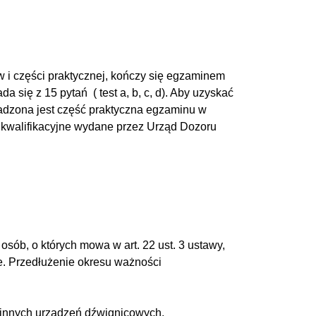
w i części praktycznej, kończy się egzaminem
ię z 15 pytań ( test a, b, c, d). Aby uzyskać
adzona jest część praktyczna egzaminu w
o kwalifikacyjne wydane przez Urząd Dozoru
sób, o których mowa w art. 22 ust. 3 ustawy,
ie. Przedłużenie okresu ważności
 innych urządzeń dźwignicowych.