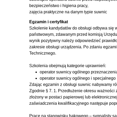
bezpieczeństwo i higiena pracy,
zajęcia praktyczne na danym typie suwnic
Egzamin i certyfikat
Szkolenie kandydatów do obsługi odbywa się w 
państwowym, zdawanym przed komisją Urzędu Doz
wynik pozytywny należy odpowiedzieć prawidło
zakresie obsługi urządzenia. Po zdaniu egzam
Technicznego.
Szkolenia obejmują kategorie uprawnień:
operator suwnicy ogólnego przeznaczenia,
operator suwnicy ogólnego i specjalnego 
Zdając egzamin z obsługi suwnic nabywamy rów
Zgodnie § 7. 1. Przedłużenie okresu ważności 
złożony w postaci papierowej lub elektroniczn
zaświadczenia kwalifikacyjnego następuje pop
Prace na stanowisku hakowego – sygnalisty są