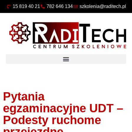
15 819 40 21
782 646 134
szkolenia@raditech.pl
Pytania
egzaminacyjne UDT –
Podesty ruchome
przejezdne